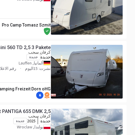
Pro Camp Tomasz Szmit
ini 560 TD 2,5 3 Pakete
كرفان سحب
جديدة
جديدة
ألمانيا, Lauffen
نشرت: 15اليوم
رقم الاعلان 02
amping Freizeit Dorn oHG
6
t PANTIGA 655 DMK 2,5
كرفان سحب
جديدة
2025
جديدة
بولندا, Wroclaw