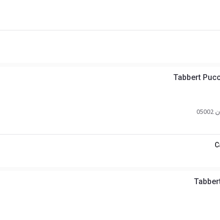
Tabbert Pucc
050
C
Tabber