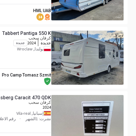
HML UAB
14
Tabbert Pantiga 550 K
كرفان سحب
جديدة
2024
جديدة
بولندا, Wroclaw
Pro Camp Tomasz Szmit
sberg Caracit 470 QDK
كرفان سحب
2024
إسبانيا, Vila-real
نشرت: 1الشهر
رقم الاعلان 56JRW520185