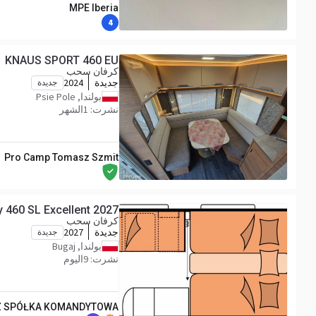
MPE Iberia
4
KNAUS SPORT 460 EU
كرفان سحب
جديدة
2024
جديدة
بولندا, Psie Pole
نشرت: 1الشهر
Pro Camp Tomasz Szmit
 460 SL Excellent 2027
كرفان سحب
جديدة
2027
جديدة
بولندا, Bugaj
نشرت: 9اليوم
Z SPÓŁKA KOMANDYTOWA