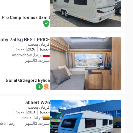
Pro Camp Tomasz Szmit
soby 750kg BEST PRICE
كرفان سحب
جديدة
2026
جديدة
بولندا, Andrychów
نشرت: 2الشهر
Goliat Grzegorz Bylica
2
Tabbert W26
كرفان سحب
جديدة
2013
جديدة
لتوانيا, Vilnius
نشرت: 2الشهر
رقم الاعلان 36