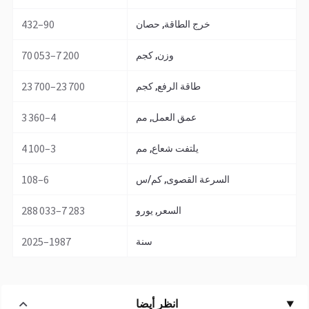
90–432
خرج الطاقة, حصان
7 200–70 053
وزن, كجم
23 700–23 700
طاقة الرفع, كجم
4–3 360
عمق العمل, مم
3–4 100
يلتفت شعاع, مم
6–108
السرعة القصوى, كم/س
7 283–288 033
السعر, يورو
1987–2025
سنة
انظر أيضا