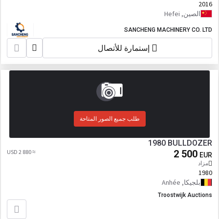
2016
الصين, Hefei
SANCHENG MACHINERY CO. LTD
إستمارة للأتصال
طلب جميع الصور المتاحة
1980 BULLDOZER
≈ 2 880 USD
2 500
EUR
مزاد
1980
بلجيكا, Anhée
Troostwijk Auctions