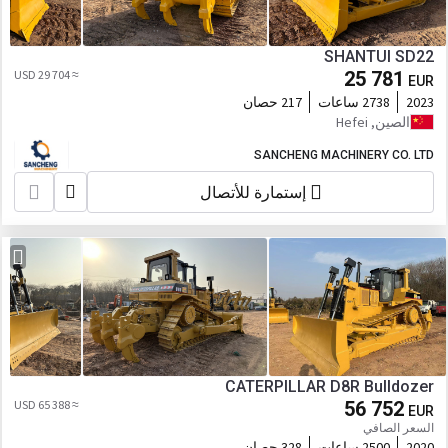
SHANTUI SD22
≈ 29 704 USD
25 781
EUR
2023
2738 ساعات
217 حصان
الصين, Hefei
SANCHENG MACHINERY CO. LTD
إستمارة للأتصال
CATERPILLAR D8R Bulldozer
≈ 65 388 USD
56 752
EUR
السعر الصافي
2020
2500 ساعات
328 حصان