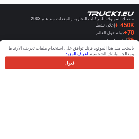
منصتك الموثوقة للمركبات التجارية والمعدات منذ عام 2003
450K +
إعلان نشط
70+
دولة حول العالم
36
لغة مدعومة
باستخدامك هذا الموقع، فإنك توافق على استخدام ملفات تعريف الارتباط
4.7/5
ومعالجة بياناتك الشخصية.
اعرف المزيد
Trustpilot
قبول
للبائعين
خدمات الترويج
اسعار خدمات الموقع الغير مجانية
مساعدة
للمشترين
مراجعات العلامات التجارية
المعارض