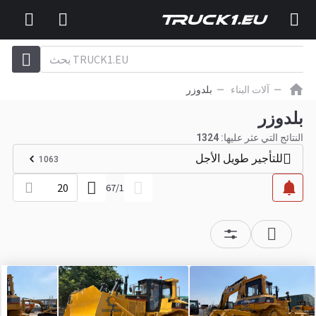
آلات البناء
بلدوزر
بلدوزر
النتائج التي عثر عليها:
1324
للتأجير طويل الأجل
1063
20
67
/
1