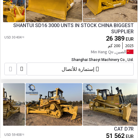
SHANTUI SD16 3000 UNTS IN STOCK CHINA BIGGEST
SUPPLIER
≈ 30 404 USD
26 389
EUR
2025
200 كم
الصين, Min Hang Qu
Shanghai Shaoyi Machinery Co., Ltd.
إستمارة للأتصال
CAT D7R
≈ 59 408 USD
51 562
EUR