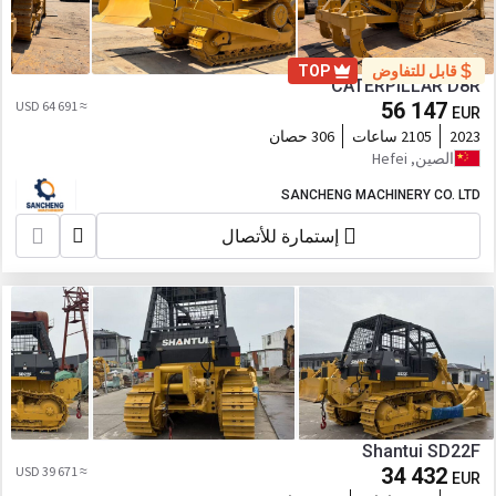
قابل للتفاوض
TOP
CATERPILLAR D8R
≈ 64 691 USD
56 147
EUR
2023
2105 ساعات
306 حصان
الصين, Hefei
SANCHENG MACHINERY CO. LTD
إستمارة للأتصال
Shantui SD22F
≈ 39 671 USD
34 432
EUR