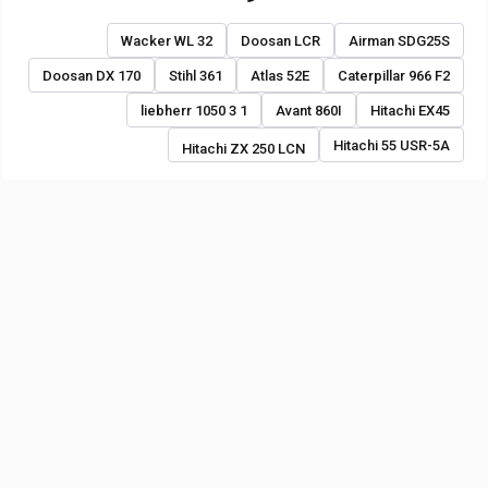
Wacker WL 32
Doosan LCR
Airman SDG25S
Doosan DX 170
Stihl 361
Atlas 52E
Caterpillar 966 F2
liebherr 1050 3 1
Avant 860I
Hitachi EX45
Hitachi 55 USR-5A
Hitachi ZX 250 LCN