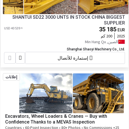
SHANTUI SD22 3000 UNTS IN STOCK CHINA BIGGEST
SUPPLIER
≈ 40 539 USD
35 185
EUR
2025
200 كم
الصين, Min Hang Qu
Shanghai Shaoyi Machinery Co., Ltd.
إستمارة للأتصال
إعلانات
Excavators, Wheel Loaders & Cranes — Buy with
Confidence Thanks to a MEVAS Inspection
25+ Countries • 60-Point Inspection • 80+ Photos • No Commissions