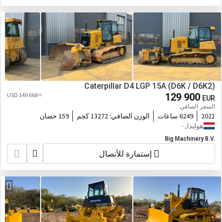
Caterpillar D4 LGP 15A (D6K / D6K2)
≈ 149 668 USD
129 900
EUR
السعر الصافي
2021
6249 ساعات
الوزن الصافي:
13272 كجم
159 حصان
هولندا, -
Big Machinery B.V.
إستمارة للأتصال