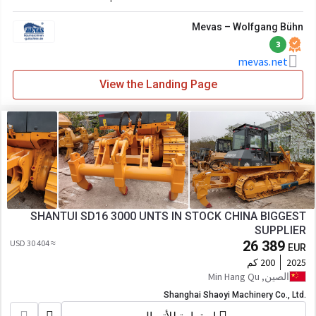
Mevas – Wolfgang Bühn
3
mevas.net
View the Landing Page
SHANTUI SD16 3000 UNTS IN STOCK CHINA BIGGEST
SUPPLIER
≈ 30 404 USD
26 389
EUR
2025
200 كم
الصين, Min Hang Qu
Shanghai Shaoyi Machinery Co., Ltd.