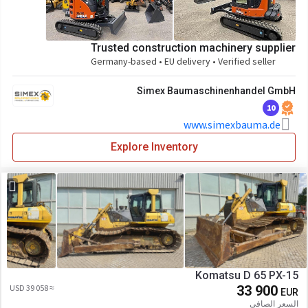
Trusted construction machinery supplier
Germany-based • EU delivery • Verified seller
Simex Baumaschinenhandel GmbH
10
www.simexbauma.de
Explore Inventory
Komatsu D 65 PX-15
≈ 39 058 USD
33 900
EUR
السعر الصافي