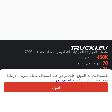
منصتك الموثوقة للمركبات التجارية والمعدات منذ عام 2003
450K +
إعلان نشط
70+
دولة حول العالم
36
لغة مدعومة
باستخدامك هذا الموقع، فإنك توافق على استخدام ملفات تعريف الارتباط
4.7/5
ومعالجة بياناتك الشخصية.
اعرف المزيد
Trustpilot
قبول
للبائعين
خدمات الترويج
اسعار خدمات الموقع الغير مجانية