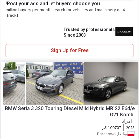
Post your ads and let buyers choose you!
4 million buyers per month search for vehicles and machinery on
Truck1.
Trusted by professionals
Since 2003
Sign Up for Free
BMW Seria 3 320 Touring Diesel Mild Hybrid MR`22 E6d/e
G21 Kombi
مزاد
2023
100707 كم
بولندا, Baranowo