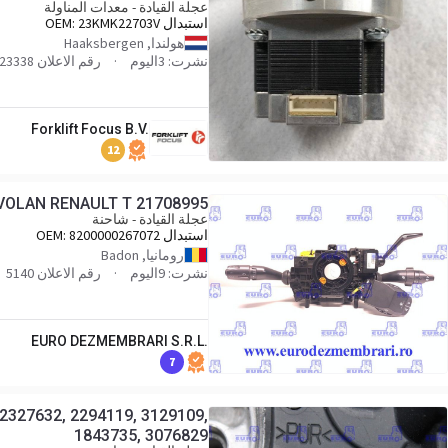
عجلة القيادة - معدات المناولة
استبدال OEM:
23KMK22703V
هولندا, Haaksbergen
نشرت: 3اليوم
رقم الاعلان 723338
Forklift Focus B.V.
12
OLAN RENAULT T 21708995
عجلة القيادة - شاحنة
استبدال OEM:
8200000267072
رومانيا, Badon
نشرت: 9اليوم
رقم الاعلان 5140
EURO DEZMEMBRARI S.R.L.
7
327632, 2294119, 3129109,
1843735, 3076829