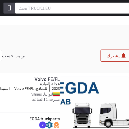
ترتيب حسب
يشترك
Volvo FE/FL
عجلة القيادة
2023
للنماذج:
Volvo FE/FL
استبدال M
لتوانيا, Vilnius
نشرت: 12الساعة
EGDA truckparts
7