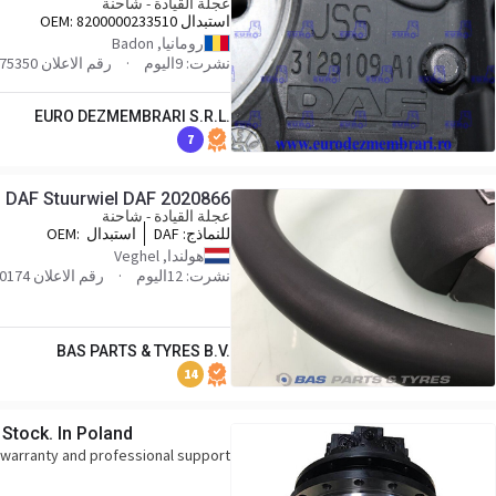
عجلة القيادة - شاحنة
استبدال OEM:
8200000233510
رومانيا, Badon
نشرت: 9اليوم
رقم الاعلان 75350
EURO DEZMEMBRARI S.R.L.
7
DAF Stuurwiel DAF 2020866
عجلة القيادة - شاحنة
للنماذج:
DAF
استبدال OEM:
866,76832897_DAFUP
هولندا, Veghel
نشرت: 12اليوم
رقم الاعلان BP0030837_XP-170174
BAS PARTS & TYRES B.V.
14
 Stock. In Poland.
l warranty and professional support