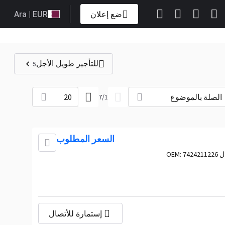
ضع إعلان
| EUR
Ara
للتأجير طويل الأجل
5
الصلة بالموضوع
20
7
/
1
السعر المطلوب
OE:
7424211226
إستمارة للأتصال