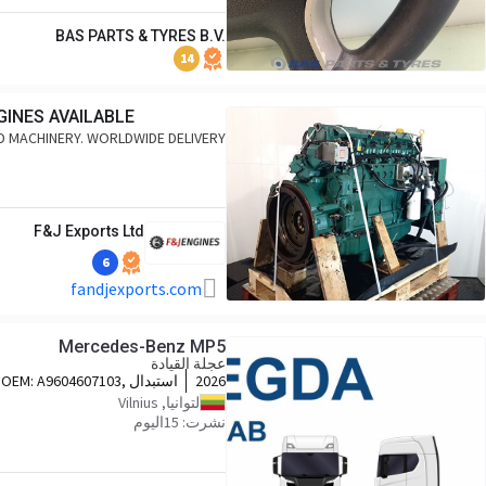
BAS PARTS & TYRES B.V.
14
GINES AVAILABLE
ND MACHINERY. WORLDWIDE DELIVERY
F&J Exports Ltd
6
fandjexports.com
Mercedes-Benz MP5
عجلة القيادة
2026
استبدال OEM:
A9604607103,
A9604606103, A9604608703,
لتوانيا, Vilnius
A9608201490, A9608202690
نشرت: 15اليوم