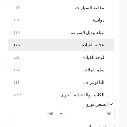
مقاعد السيارات
400
دواسة
181
عتلة تبديل السرعة
136
عجلة القيادة
126
لوحة القيادة
2034
نظم الملاحة
124
التاكوغراف
111
الكابينة والداخلية - أخرى
4935
السعر, يورو
—