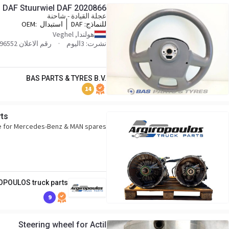
DAF Stuurwiel DAF 2020866
عجلة القيادة - شاحنة
للنماذج:
DAF
استبدال OEM:
866,76832897_DAFUP
هولندا, Veghel
نشرت: 3اليوم
رقم الاعلان BP0030837_UP-196552
BAS PARTS & TYRES B.V.
14
ts
ce for Mercedes-Benz & MAN spares
POULOS truck parts
9
Steering wheel for Actil