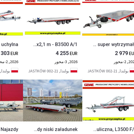
Gewe Laweta 3 osiowa 5x2,1 m - B3500 A/1
Gewe Laweta L3500 D/1 - 4x2,1 m - super wytrzymała
 303
4 255
2 979
EUR
EUR
EU
, 2-محور
2026, 3-محور
2026, 2-محور
بولندا, 21-002 JASTKÓW
بولندا, 21-002 JASTKÓW
بولندا, 21-002 ASTKÓW
TA-NO Scorpio 55 PREMIUM laweta 3 osiowa 5.5m 3500kg DMC najazdy niski załadunek
Gewe Laweta piętrowa, hydrauliczna, L3500 F/1