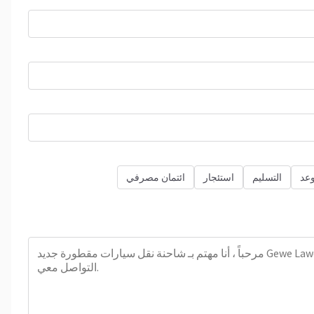
عد
التسليم
استئجار
ائتمان مصرفي