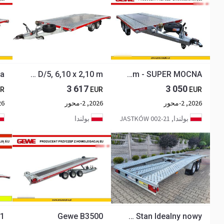
Gewe L3500 D/5, 6,10 x 2,10 m
Gewe Laweta L3500 C/1 dł. 4,1 x 2,1 m - SUPER MOCNA
3 617
3 050
R
EUR
EUR
2026, 2-محور
2026, 2-محور
2026
بولندا, 21-002 JASTKÓW
بولندا
Gewe B3500
GEWE DMC 270kg długa 5m nowa nie używana Dmc Stan Idealny nowy