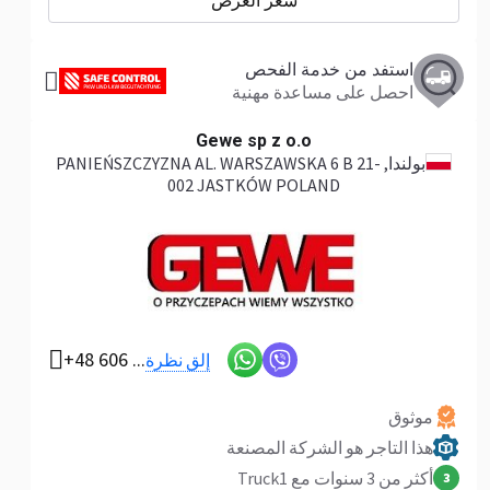
سعر العرض
استفد من خدمة الفحص
احصل على مساعدة مهنية
Gewe sp z o.o
بولندا
, PANIEŃSZCZYZNA AL. WARSZAWSKA 6 B 21-
002 JASTKÓW POLAND
+48 606 ...
إلق نظرة
موثوق
هذا التاجر هو الشركة المصنعة
أكثر من 3 سنوات مع Truck1
3