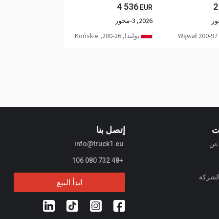
4 536
2
EUR
2026, 3-محور
W
بولندا, 26-200, Końskie
ت
إتصل بنا
info@truck1.eu
+48 732 080 106
الشركة
ابدأ البيع