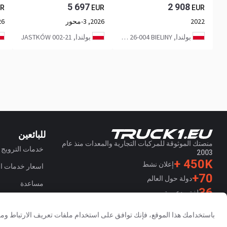
5 697
2 908
R
EUR
EUR
2022
2026, 3-محور
2026
بولندا, LECHÓW 156A 26-004 BIELINY
بولندا, 21-002 JASTKÓW
للبائعين
منصتك الموثوقة للمركبات التجارية والمعدات منذ عام
خدمات الترويج
2003
450K +
إعلان نشط
اسعار خدمات الم
70+
دولة حول العالم
مساعدة
36
لغة مدعومة
4.7/5
باستخدامك هذا الموقع، فإنك توافق على استخدام ملفات تعريف الارتباط ومع
Trustpilot