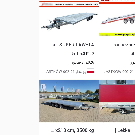
Gewe B3500 B/3 - 8m, 3osiowa - SUPER LAWETA
Gewe L3500 U/1, 5x2,1m - hydraulicznie uchylna
5 154
4
EUR
2026, 3-محور
J
بولندا, 21-002 JASTKÓW
NIEWIADÓW Jupiter 600 x210 cm, 3500 kg
Besttrailers Laweta uchylna SONDA I 3,5x1,95 | DMC 1500 kg | Lekka + Najazdy