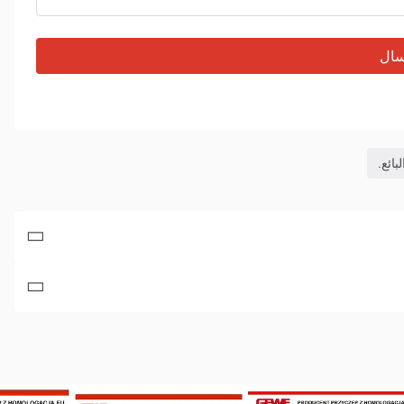
سال
ائع.