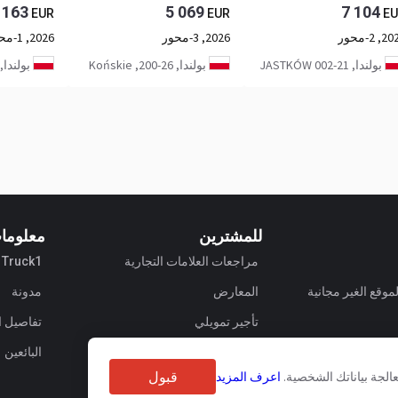
 163
5 069
7 104
EUR
EUR
EU
, 2-محور
2026, 3-محور
2026, 1-محور
بولندا, 21-002 JASTKÓW
بولندا, 26-200, Końskie
بولندا, 97-200 ąwał
للمشترين
معلوما
مراجعات العلامات التجارية
Truck1 عن
وقع الغير مجانية
المعارض
مدونة
تأجير تمويلي
تفاصيل 
البائعين
قبول
الجة بياناتك الشخصية.
اعرف المزيد