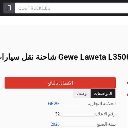
Gewe Laweta L35
3 333
EUR
Gewe Laweta L3500
شاحنة نقل سيارات مقطورة جديد
الاتصال بالبائع
المواصفات
وصف
العلامة التجارية
GEWE
رقم الاعلان
32
سنة الصنع
2026