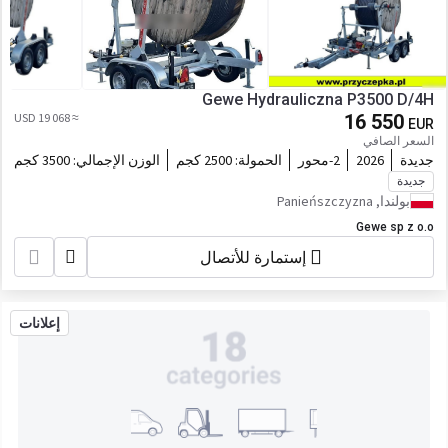
Gewe Hydrauliczna P3500 D/4H
≈ 19 068 USD
16 550
EUR
السعر الصافي
جديدة
2026
2-محور
الحمولة:
2500 كجم
الوزن الإجمالي:
3500 كجم
جديدة
بولندا, Panieńszczyzna
Gewe sp z o.o
إستمارة للأتصال
إعلانات