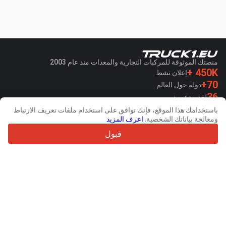
منصتك الموثوقة للمركبات التجارية والمعدات منذ عام 2003
450K +
إعلان نشط
70+
دولة حول العالم
36
لغة مدعومة
باستخدامك هذا الموقع، فإنك توافق على استخدام ملفات تعريف الارتباط
4.7/5
ومعالجة بياناتك الشخصية.
اعرف المزيد
Trustpilot
قبول
للبائعين
خدمات الترويج
اسعار خدمات الموقع الغير مجانية
مساعدة
للمشترين