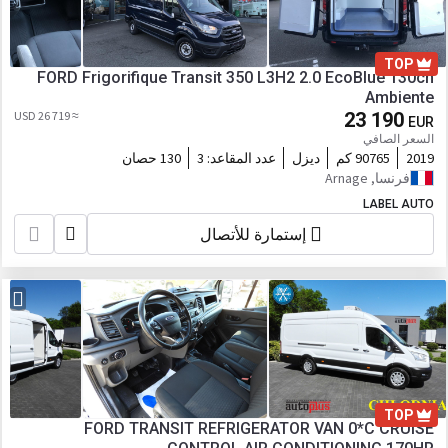
TOP
FORD Frigorifique Transit 350 L3H2 2.0 EcoBlue 130ch
Ambiente
≈ 26 719 USD
23 190
EUR
السعر الصافي
2019
90765 كم
ديزل
عدد المقاعد:
3
130 حصان
فرنسا, Arnage
LABEL AUTO
إستمارة للأتصال
TOP
FORD TRANSIT REFRIGERATOR VAN 0*C CRUISE