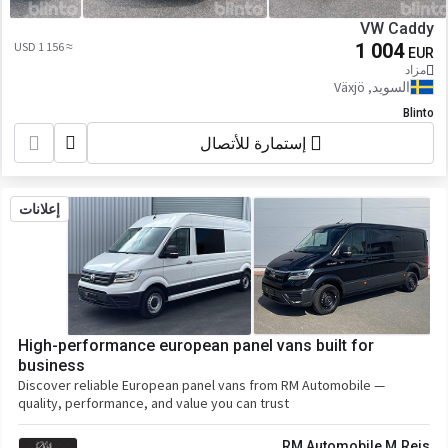
VW Caddy
≈ 1 156 USD
1 004
EUR
مزاد
السويد, Växjö
Blinto
إستمارة للأتصال
إعلانات
High-performance european panel vans built for
business
Discover reliable European panel vans from RM Automobile —
quality, performance, and value you can trust
RM Automobile M.Reis