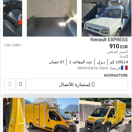
Renault EXPRESS
≈ 1 048 USD
910
EUR
السعر الصافي
مزاد
109114 كم
ديزل
عدد المقاعد:
2
87 حصان
فرنسا, Montréal-la-Cluse
AGORASTORE
إستمارة للأتصال