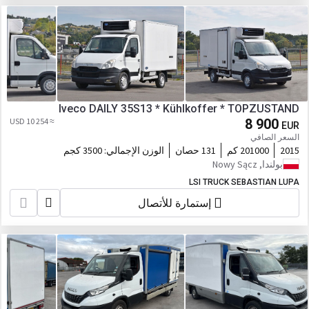
Iveco DAILY 35S13 * Kühlkoffer * TOPZUSTAND
≈ 10 254 USD
8 900
EUR
السعر الصافي
2015
201000 كم
131 حصان
الوزن الإجمالي:
3500 كجم
بولندا, Nowy Sącz
LSI TRUCK SEBASTIAN LUPA
إستمارة للأتصال