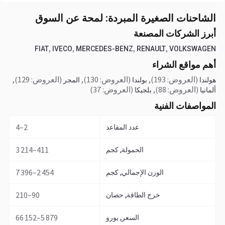
الشاحنات الصغيرة المبردة: لمحة عن السوق
أبرز الشركات المصنعة
,
,
,
,
FIAT
IVECO
MERCEDES-BENZ
RENAULT
VOLKSWAGEN
أهم مواقع الشراء
(العروض: 193)
,
(العروض: 130)
,
(العروض: 129)
,
هولندا
بولندا
المجر
(العروض: 88)
,
(العروض: 37)
ألمانيا
بلجيكا
المواصفات الفنية
2–4
عدد المقاعد
411–3 214
الحمولة, كجم
2 454–7 396
الوزن الإجمالي, كجم
90–210
خرج الطاقة, حصان
5 879–66 152
السعر, يورو