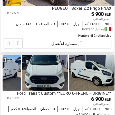
PEUGEOT Boxer 2.2 Frigo FNAX
≈ 6 797 USD
5 900
EUR
السعر الصافي
2016
332000 كم
ديزل
Euro 6
عدد المقاعد:
3
147 حصان
إيطاليا, Bolzano
Hunters di Cristian Lise
إستمارة للأتصال
Ford Transit Custom **EURO 6-FRENCH ORIGINE**
≈ 7 950 USD
6 900
EUR
السعر الصافي
2019
318183 كم
ديزل
Euro 6
131 حصان
الحمولة:
834 كجم
الوزن الإجمالي:
3400 كجم