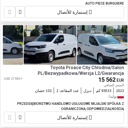
AUTO PIECE BURGUIERE
إستمارة للأتصال
Toyota Proace City Chłodnia/Salon
PL/Bezwypadkowa/Wersja L2/Gwarancja
≈ 17 930 USD
15 562
EUR
السعر الصافي
2023
89533 كم
ديزل
عدد المقاعد:
2
102 حصان
بولندا
PRZEDSIĘBIORSTWO HANDLOWO USŁUGOWE MIJALSKI SPÓŁKA Z
OGRANICZONĄ ODPOWIEDZIALNOŚCIĄ
إستمارة للأتصال