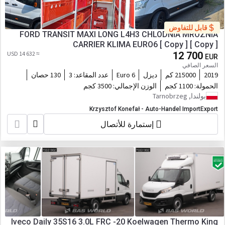
قابل للتفاوض
FORD TRANSIT MAXI LONG L4H3 CHLODNIA MROZNIA
CARRIER KLIMA EURO6 [ Copy ] [ Copy ]
≈ 14 632 USD
12 700
EUR
السعر الصافي
2019
215000 كم
ديزل
Euro 6
عدد المقاعد:
3
130 حصان
الحمولة:
1100 كجم
الوزن الإجمالي:
3500 كجم
بولندا, Tarnobrzeg
Krzysztof Konefał - Auto-Handel ImportExport
إستمارة للأتصال
Iveco Daily 35S16 3.0L FRC -20 Koelwagen Thermo King