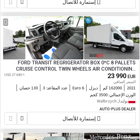
إستمارة للأتصال
FORD TRANSIT REGRIGERATOR BOX 0*C 8 PALLETS
CRUISE CONTROL TWIN WHEELS AIR CONDITIONING
≈ 27 640 USD
23 990
130HP
EUR
السعر الصافي
2021
162000 كم
ديزل
Euro 6
عدد المقاعد:
3
130 حصان
الوزن الإجمالي:
3500 كجم
بولندا, Wałbrzych
AUTO-PLUS DEALER
إستمارة للأتصال