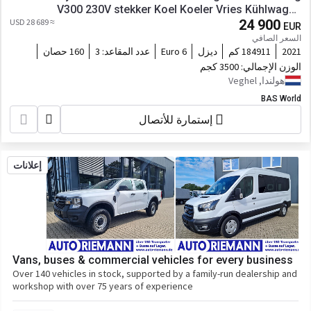
V300 230V stekker Koel Koeler Vries Kühlwagen
≈ 28 689 USD
Kühlkoffer Frigo Bakwagen Koffer A/C Crui
24 900
EUR
السعر الصافي
2021
184911 كم
ديزل
Euro 6
عدد المقاعد:
3
160 حصان
الوزن الإجمالي:
3500 كجم
هولندا, Veghel
BAS World
إستمارة للأتصال
إعلانات
Vans, buses & commercial vehicles for every business
Over 140 vehicles in stock, supported by a family-run dealership and
workshop with over 75 years of experience