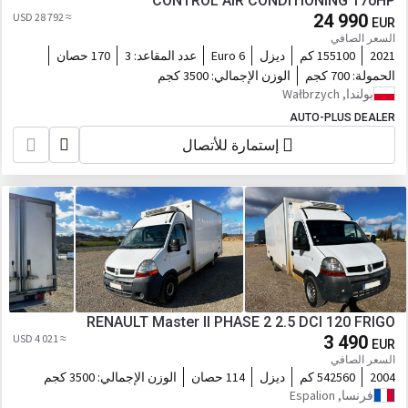
CONTROL AIR CONDITIONING 170HP
≈ 28 792 USD
24 990
EUR
السعر الصافي
2021
155100 كم
ديزل
Euro 6
عدد المقاعد:
3
170 حصان
الحمولة:
700 كجم
الوزن الإجمالي:
3500 كجم
بولندا, Wałbrzych
AUTO-PLUS DEALER
إستمارة للأتصال
RENAULT Master II PHASE 2 2.5 DCI 120 FRIGO
≈ 4 021 USD
3 490
EUR
السعر الصافي
2004
542560 كم
ديزل
114 حصان
الوزن الإجمالي:
3500 كجم
فرنسا, Espalion