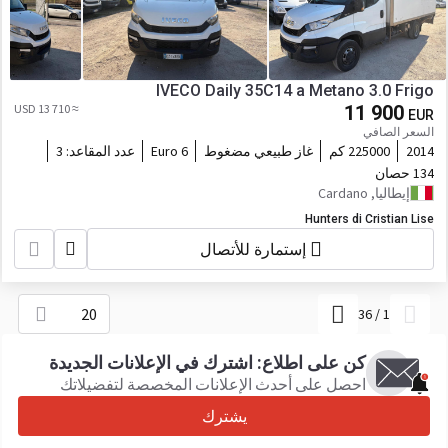
IVECO Daily 35C14 a Metano 3.0 Frigo
≈ 13 710 USD
11 900
EUR
السعر الصافي
2014
225000 كم
غاز طبيعي مضغوط
Euro 6
عدد المقاعد:
3
134 حصان
إيطاليا, Cardano
Hunters di Cristian Lise
إستمارة للأتصال
20
36
/
1
كن على اطلاع: اشترك في الإعلانات الجديدة
احصل على أحدث الإعلانات المخصصة لتفضيلاتك
يشترك