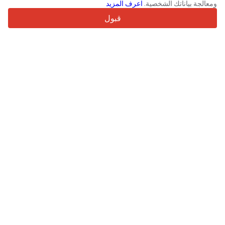
ومعالجة بياناتك الشخصية.
اعرف المزيد
Trustpilot
قبول
للبائعين
خدمات الترويج
اسعار خدمات الموقع الغير مجانية
مساعدة
للمشترين
مراجعات العلامات التجارية
المعارض
تأجير تمويلي
معلومات
Truck1 عن
مدونة
تفاصيل الشركة