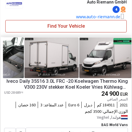
Auto Riemann GmbH
4
www.auto-riemann.de
Find Your Vehicle
Iveco Daily 35S16 3.0L FRC -20 Koelwagen Thermo King
V300 230V stekker Koel Koeler Vries Kühlwagen
≈ 28 689 USD
Kühlkoffer Frigo Bakwagen Koffer Airco Cr
24 900
EUR
السعر الصافي
2021
184911 كم
ديزل
Euro 6
عدد المقاعد:
3
160 حصان
الوزن الإجمالي:
3500 كجم
هولندا, Veghel
BAS World Vans