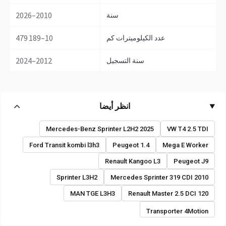
2010–2026
سنة
10–479 189
عدد الكيلوميترات كم
2012–2024
سنة التسجيل
انظر أيضا
Mercedes-Benz Sprinter L2H2 2025
VW T4 2.5 TDI
Ford Transit kombi l3h3
Peugeot 1.4
Mega E Worker
Renault Kangoo L3
Peugeot J9
Sprinter L3H2
Mercedes Sprinter 319 CDI 2010
MAN TGE L3H3
Renault Master 2.5 DCI 120
Transporter 4Motion