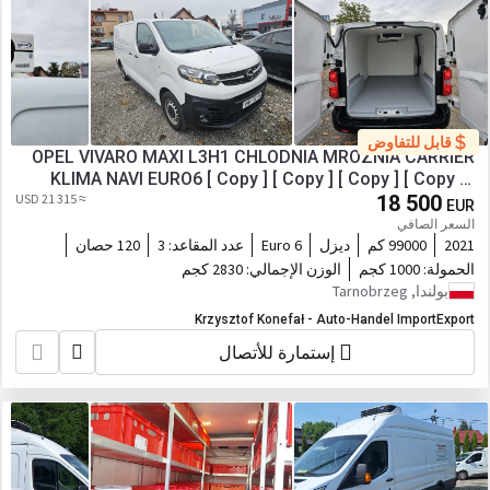
قابل للتفاوض
OPEL VIVARO MAXI L3H1 CHLODNIA MROZNIA CARRIER
KLIMA NAVI EURO6 [ Copy ] [ Copy ] [ Copy ] [ Copy ] [
≈ 21 315 USD
18 500
Copy ]
EUR
السعر الصافي
2021
99000 كم
ديزل
Euro 6
عدد المقاعد:
3
120 حصان
الحمولة:
1000 كجم
الوزن الإجمالي:
2830 كجم
بولندا, Tarnobrzeg
Krzysztof Konefał - Auto-Handel ImportExport
إستمارة للأتصال