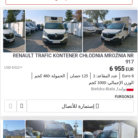
RENAULT TRAFIC KONTENER CHŁODNIA MROŹNIA NR
917
≈ 8 013 USD
6 955
EUR
Euro 6
عدد المقاعد:
2
125 حصان
الحمولة:
460 كجم
الوزن الإجمالي:
3000 كجم
بولندا, Bielsko-Biała
FURGON24
إستمارة للأتصال